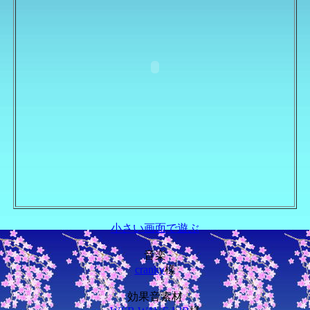
小さい画面で遊ぶ
音楽
cranky
様
効果音素材